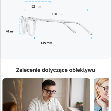
52
mm
138
mm
41
mm
145
mm
Zalecenie dotyczące obiektywu