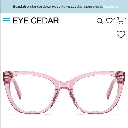
Bezpłatna standardowa wysyłka wszystkich zamówień.
Kup teraz
2-letnia gwarancja jakości i 30-dniowa gwarancja zwrotu pieniędzy.
0
0