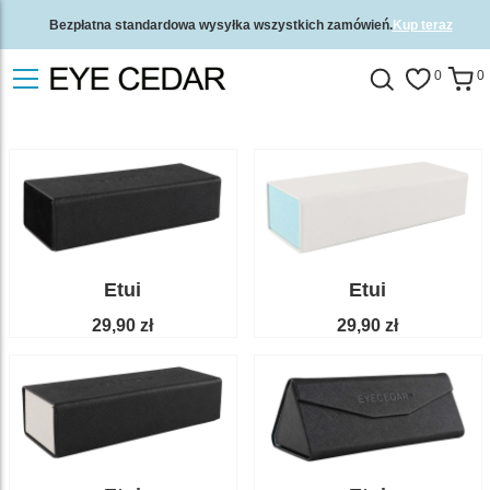
Bezpłatna standardowa wysyłka wszystkich zamówień.
Kup teraz
2-letnia gwarancja jakości i 30-dniowa gwarancja zwrotu pieniędzy.
0
0
Etui
Etui
29,90 zł
29,90 zł