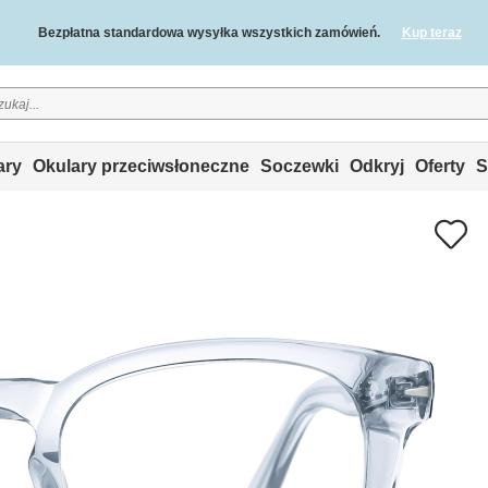
Bezpłatna standardowa wysyłka wszystkich zamówień.
Kup teraz
2-letnia gwarancja jakości i 30-dniowa gwarancja zwrotu pieniędzy.
ary
Okulary przeciwsłoneczne
Soczewki
Odkryj
Oferty
S