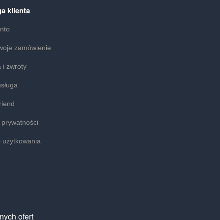
a klienta
nto
woje zamówienie
 i zwroty
usługa
riend
a prywatności
 użytkowania
nych ofert