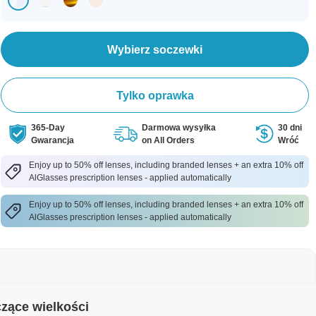
Wybierz soczewki
Tylko oprawka
365-Day
Darmowa wysyłka
30 dni
Gwarancja
on All Orders
Wróć
Enjoy up to 50% off lenses, including branded lenses + an extra 10% off
AlGlasses prescription lenses - applied automatically
Enjoy up to 50% off lenses, including branded lenses + an extra 10% off
AlGlasses prescription lenses - applied automatically
zące wielkości