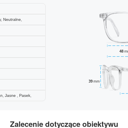
, Neutralne,
48
m
39
mm
n, Jasne , Pasek,
Zalecenie dotyczące obiektywu