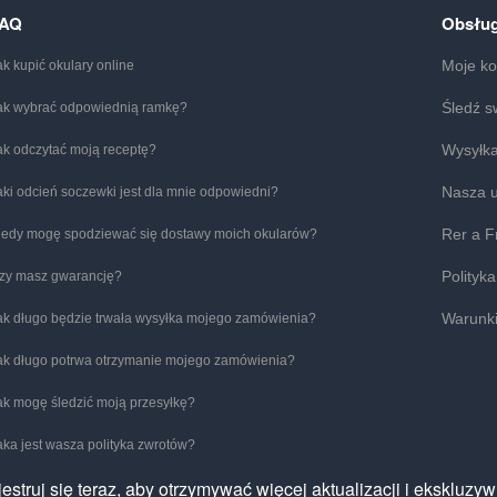
FAQ
Obsług
Moje ko
ak kupić okulary online
Śledź s
ak wybrać odpowiednią ramkę?
Wysyłka
ak odczytać moją receptę?
Nasza 
aki odcień soczewki jest dla mnie odpowiedni?
Rer a F
iedy mogę spodziewać się dostawy moich okularów?
Polityk
zy masz gwarancję?
Warunki
ak długo będzie trwała wysyłka mojego zamówienia?
ak długo potrwa otrzymanie mojego zamówienia?
ak mogę śledzić moją przesyłkę?
aka jest wasza polityka zwrotów?
jestruj się teraz, aby otrzymywać więcej aktualizacji i ekskluzyw