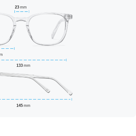
23
mm
m
133
mm
145
mm