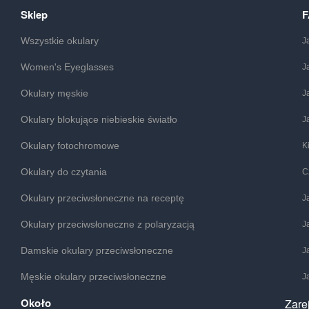
Sklep
Wszystkie okulary
J
Women's Eyeglasses
J
Okulary męskie
J
Okulary blokujące niebieskie światło
J
Okulary fotochromowe
K
Okulary do czytania
C
Okulary przeciwsłoneczne na receptę
J
Okulary przeciwsłoneczne z polaryzacją
J
Damskie okulary przeciwsłoneczne
J
Męskie okulary przeciwsłoneczne
J
Około
Zare