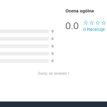
Ocena ogólna
0.0
0
Recenzje
0
0
0
0
0
Sorry, no reviews !