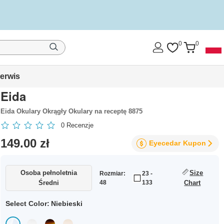
0
0
erwis
Eida
Eida Okulary Okrągły Okulary na receptę 8875
0
Recenzje
149.00 zł
Eyecedar
Kupon
Osoba pełnoletnia
Size
Rozmiar:
23 -
Średni
48
133
Chart
Select Color:
Niebieski