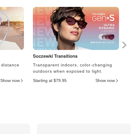
Soczewki Transitions
So
 distance
Transparent indoors, color-changing
Le
outdoors when exposed to light.
an
Show now
Starting at $79.95
Show now
Sta