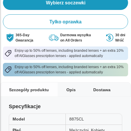
Wybierz soczewki
Tylko oprawka
365-Day
Darmowa wysyłka
30 dni
Gwarancja
on All Orders
Wróć
Enjoy up to 50% off lenses, including branded lenses + an extra 10%
off AlGlasses prescription lenses - applied automatically
Enjoy up to 50% off lenses, including branded lenses + an extra 10%
off AlGlasses prescription lenses - applied automatically
Szczegóły produktu
Opis
Dostawa
Specyfikacje
Model
8875CL
Płeć
Mężczyźni, Kobiety,