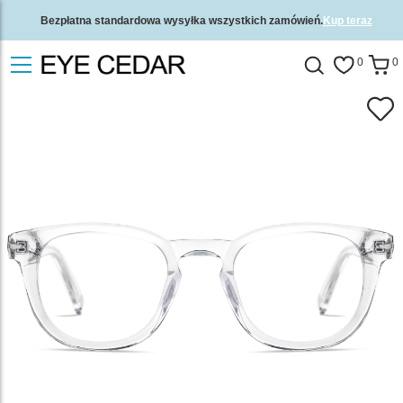
Bezpłatna standardowa wysyłka wszystkich zamówień.
Kup teraz
2-letnia gwarancja jakości i 30-dniowa gwarancja zwrotu pieniędzy.
0
0