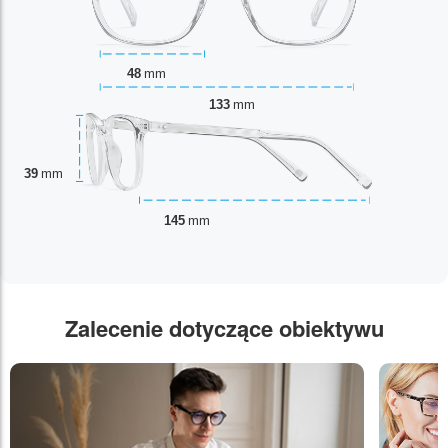
48
mm
133
mm
39
mm
145
mm
Zalecenie dotyczące obiektywu