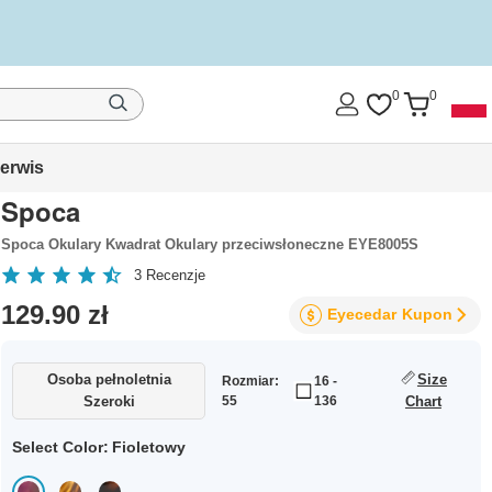
0
0
erwis
Spoca
Spoca Okulary Kwadrat Okulary przeciwsłoneczne EYE8005S
3
Recenzje
129.90 zł
Eyecedar
Kupon
Osoba pełnoletnia
Size
Rozmiar:
16 -
Szeroki
55
136
Chart
Select Color:
Fioletowy