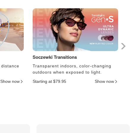
Soczewki Transitions
So
 distance
Transparent indoors, color-changing
Le
outdoors when exposed to light.
an
Show now
Starting at $79.95
Show now
Sta