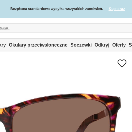
Bezpłatna standardowa wysyłka wszystkich zamówień.
Kup teraz
2-letnia gwarancja jakości i 30-dniowa gwarancja zwrotu pieniędzy.
ary
Okulary przeciwsłoneczne
Soczewki
Odkryj
Oferty
S