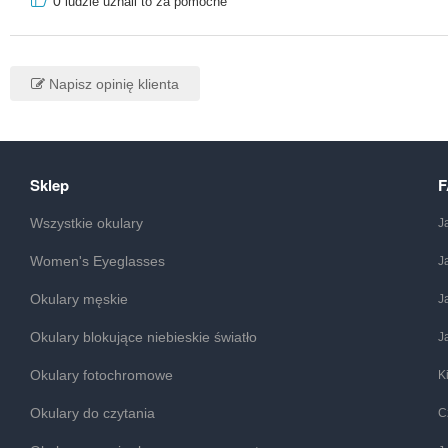
0
ludzie uznali to za pomocne
Napisz opinię klienta
Sklep
Wszystkie okulary
J
Women's Eyeglasses
J
Okulary męskie
J
Okulary blokujące niebieskie światło
J
Okulary fotochromowe
K
Okulary do czytania
C