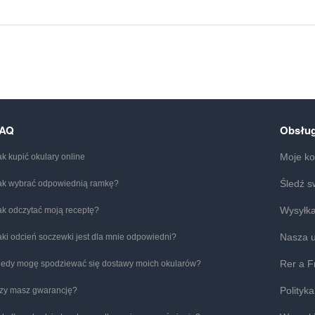
FAQ
Obsług
Moje ko
ak kupić okulary online
Śledź s
ak wybrać odpowiednią ramkę?
Wysyłka
ak odczytać moją receptę?
Nasza 
aki odcień soczewki jest dla mnie odpowiedni?
Rer a F
iedy mogę spodziewać się dostawy moich okularów?
Polityk
zy masz gwarancję?