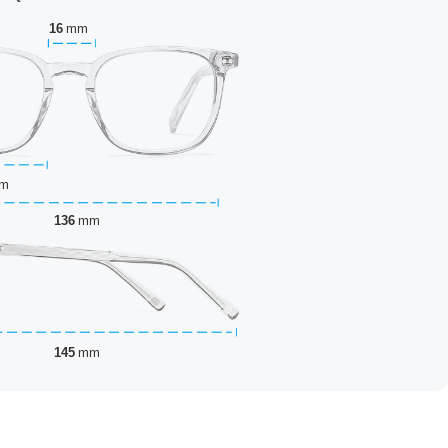
16
mm
m
136
mm
145
mm