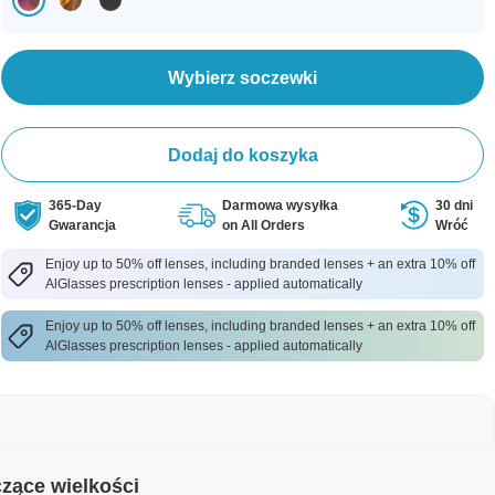
Wybierz soczewki
Dodaj do koszyka
365-Day
Darmowa wysyłka
30 dni
Gwarancja
on All Orders
Wróć
Enjoy up to 50% off lenses, including branded lenses + an extra 10% off
AlGlasses prescription lenses - applied automatically
Enjoy up to 50% off lenses, including branded lenses + an extra 10% off
AlGlasses prescription lenses - applied automatically
zące wielkości