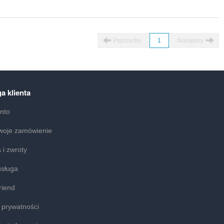
Poprzedni
1
Następny
a klienta
nto
woje zamówienie
 i zwroty
usługa
riend
a prywatności