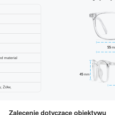
55
m
ed material
45
mm
, Żółw,
Zalecenie dotyczące obiektywu