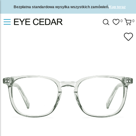
Bezpłatna standardowa wysyłka wszystkich zamówień.
Kup teraz
2-letnia gwarancja jakości i 30-dniowa gwarancja zwrotu pieniędzy.
0
0