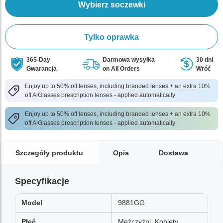
Wybierz soczewki
Tylko oprawka
365-Day
Darmowa wysyłka
30 dni
Gwarancja
on All Orders
Wróć
Enjoy up to 50% off lenses, including branded lenses + an extra 10%
off AlGlasses prescription lenses - applied automatically
Enjoy up to 50% off lenses, including branded lenses + an extra 10%
off AlGlasses prescription lenses - applied automatically
Szczegóły produktu
Opis
Dostawa
Specyfikacje
Model
9881GG
Płeć
Mężczyźni, Kobiety,