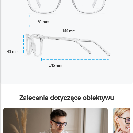
51
mm
140
mm
41
mm
145
mm
Zalecenie dotyczące obiektywu