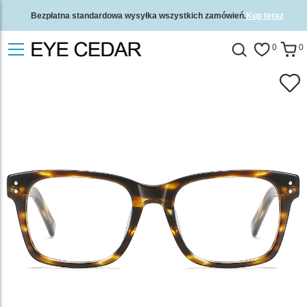
Bezpłatna standardowa wysyłka wszystkich zamówień.
Kup teraz
2-letnia gwarancja jakości i 30-dniowa gwarancja zwrotu pieniędzy.
0
0