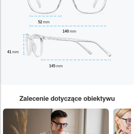
52
mm
140
mm
41
mm
145
mm
Zalecenie dotyczące obiektywu