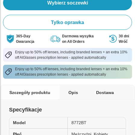
Wybierz soczewki
Tylko oprawka
365-Day
Darmowa wysyłka
30 dni
Gwarancja
on All Orders
Wróć
Enjoy up to 50% off lenses, including branded lenses + an extra 10%
off AlGlasses prescription lenses - applied automatically
Enjoy up to 50% off lenses, including branded lenses + an extra 10%
off AlGlasses prescription lenses - applied automatically
Szczegóły produktu
Opis
Dostawa
Specyfikacje
Model
8772BT
Płeć
Mężczyźni, Kobiety,