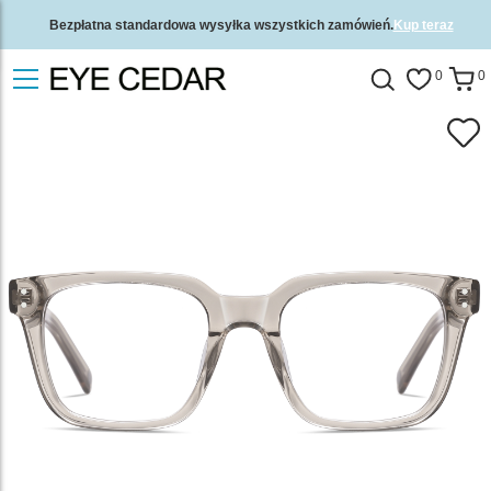
Bezpłatna standardowa wysyłka wszystkich zamówień.
Kup teraz
2-letnia gwarancja jakości i 30-dniowa gwarancja zwrotu pieniędzy.
0
0