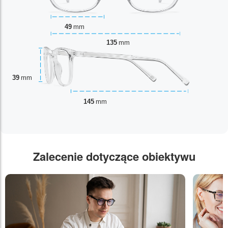
49
mm
135
mm
39
mm
145
mm
Zalecenie dotyczące obiektywu