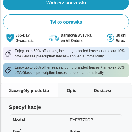
Wybierz soczewki
Tylko oprawka
365-Day
Darmowa wysyłka
30 dni
Gwarancja
on All Orders
Wróć
Enjoy up to 50% off lenses, including branded lenses + an extra 10%
off AlGlasses prescription lenses - applied automatically
Enjoy up to 50% off lenses, including branded lenses + an extra 10%
off AlGlasses prescription lenses - applied automatically
Szczegóły produktu
Opis
Dostawa
Specyfikacje
Model
EYE8776GB
Płeć
Kobiety,