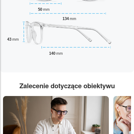
50
mm
134
mm
43
mm
140
mm
Zalecenie dotyczące obiektywu