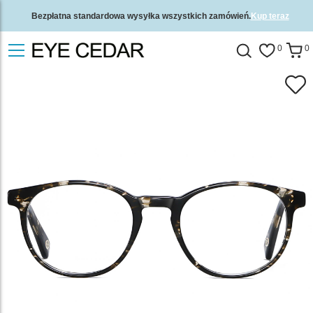
Bezpłatna standardowa wysyłka wszystkich zamówień.
Kup teraz
2-letnia gwarancja jakości i 30-dniowa gwarancja zwrotu pieniędzy.
0
0