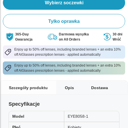
Wybierz soczewki
Tylko oprawka
365-Day
Darmowa wysyłka
30 dni
Gwarancja
on All Orders
Wróć
Enjoy up to 50% off lenses, including branded lenses + an extra 10%
off AlGlasses prescription lenses - applied automatically
Enjoy up to 50% off lenses, including branded lenses + an extra 10%
off AlGlasses prescription lenses - applied automatically
Szczegóły produktu
Opis
Dostawa
Specyfikacje
Model
EYE8058-1
Płeć
Kobiety,