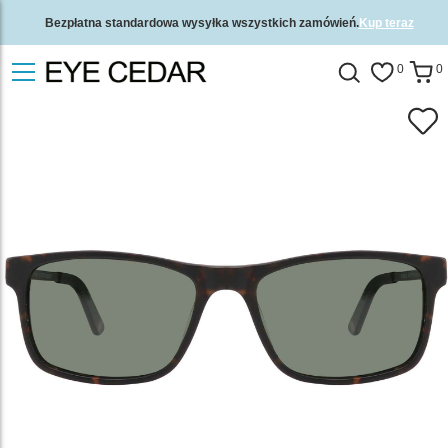
Bezpłatna standardowa wysyłka wszystkich zamówień.
Kup teraz
2-letnia gwarancja jakości i 30-dniowa gwarancja zwrotu pieniędzy.
0
0