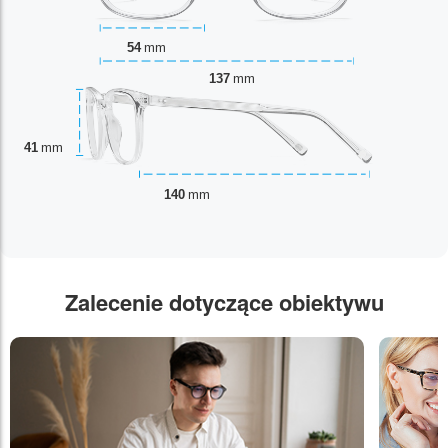
54
mm
137
mm
41
mm
140
mm
Zalecenie dotyczące obiektywu