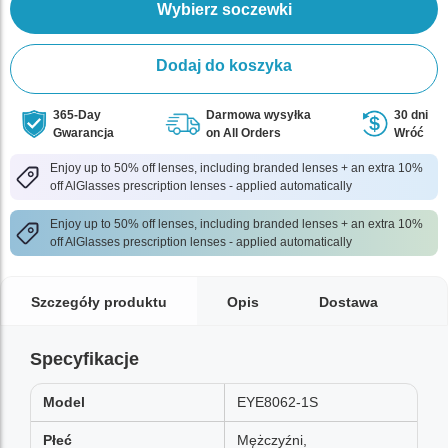
Wybierz soczewki
Dodaj do koszyka
365-Day
Darmowa wysyłka
30 dni
Gwarancja
on All Orders
Wróć
Enjoy up to 50% off lenses, including branded lenses + an extra 10%
off AlGlasses prescription lenses - applied automatically
Enjoy up to 50% off lenses, including branded lenses + an extra 10%
off AlGlasses prescription lenses - applied automatically
Szczegóły produktu
Opis
Dostawa
Specyfikacje
Model
EYE8062-1S
Płeć
Mężczyźni,