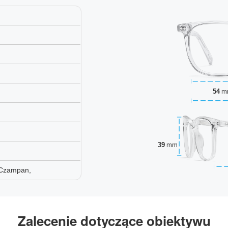
54
m
39
mm
 Czampan,
Zalecenie dotyczące obiektywu