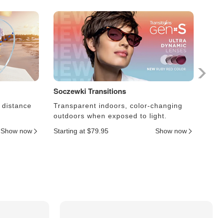
Soczewki Transitions
So
 distance
Transparent indoors, color-changing
Le
outdoors when exposed to light.
an
Show now
Starting at $79.95
Show now
Sta