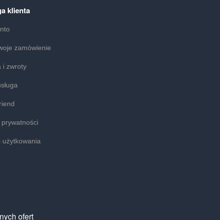
a klienta
nto
woje zamówienie
 i zwroty
usługa
riend
a prywatności
 użytkowania
nych ofert