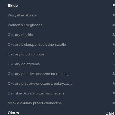
Sklep
Wszystkie okulary
J
Women's Eyeglasses
J
Okulary męskie
J
Okulary blokujące niebieskie światło
J
Okulary fotochromowe
K
Okulary do czytania
C
Okulary przeciwsłoneczne na receptę
J
Okulary przeciwsłoneczne z polaryzacją
J
Damskie okulary przeciwsłoneczne
J
Męskie okulary przeciwsłoneczne
J
Około
Zare