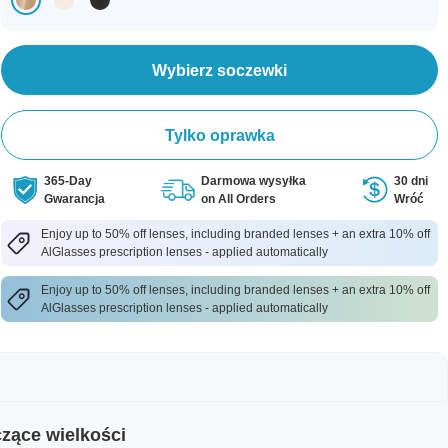
Wybierz soczewki
Tylko oprawka
365-Day
Darmowa wysyłka
30 dni
Gwarancja
on All Orders
Wróć
Enjoy up to 50% off lenses, including branded lenses + an extra 10% off
AlGlasses prescription lenses - applied automatically
Enjoy up to 50% off lenses, including branded lenses + an extra 10% off
AlGlasses prescription lenses - applied automatically
zące wielkości