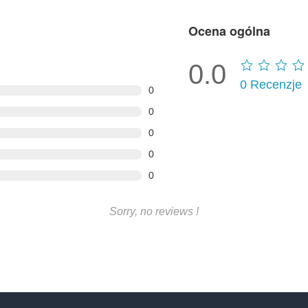
Ocena ogólna
0.0
0
Recenzje
0
0
0
0
0
Sorry, no reviews !