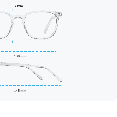
17
mm
m
138
mm
145
mm