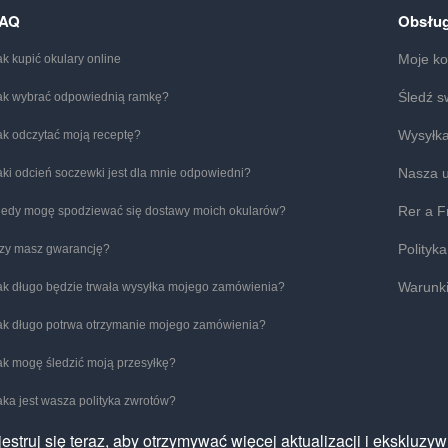
FAQ
Obsług
Moje ko
ak kupić okulary online
Śledź s
ak wybrać odpowiednią ramkę?
Wysyłka
ak odczytać moją receptę?
Nasza 
aki odcień soczewki jest dla mnie odpowiedni?
Rer a F
iedy mogę spodziewać się dostawy moich okularów?
Polityk
zy masz gwarancję?
Warunki
ak długo będzie trwała wysyłka mojego zamówienia?
ak długo potrwa otrzymanie mojego zamówienia?
ak mogę śledzić moją przesyłkę?
aka jest wasza polityka zwrotów?
jestruj się teraz, aby otrzymywać więcej aktualizacji i ekskluzyw