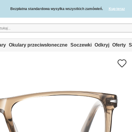
Bezpłatna standardowa wysyłka wszystkich zamówień.
Kup teraz
2-letnia gwarancja jakości i 30-dniowa gwarancja zwrotu pieniędzy.
ary
Okulary przeciwsłoneczne
Soczewki
Odkryj
Oferty
S