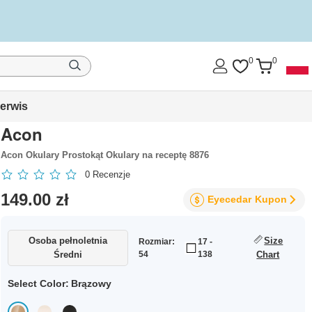
0
0
erwis
Acon
Acon Okulary Prostokąt Okulary na receptę 8876
0
Recenzje
149.00 zł
Eyecedar
Kupon
Osoba pełnoletnia
Size
Rozmiar:
17 -
Średni
54
138
Chart
Select Color:
Brązowy