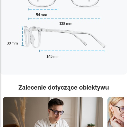
54
mm
138
mm
39
mm
145
mm
Zalecenie dotyczące obiektywu