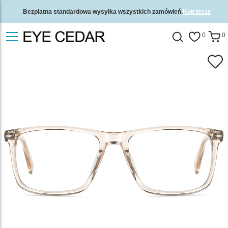
Bezpłatna standardowa wysyłka wszystkich zamówień.
Kup teraz
2-letnia gwarancja jakości i 30-dniowa gwarancja zwrotu pieniędzy.
0
0