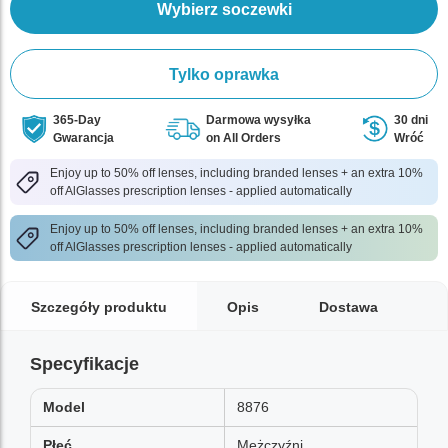
Wybierz soczewki
Tylko oprawka
365-Day
Darmowa wysyłka
30 dni
Gwarancja
on All Orders
Wróć
Enjoy up to 50% off lenses, including branded lenses + an extra 10%
off AlGlasses prescription lenses - applied automatically
Enjoy up to 50% off lenses, including branded lenses + an extra 10%
off AlGlasses prescription lenses - applied automatically
Szczegóły produktu
Opis
Dostawa
Specyfikacje
Model
8876
Płeć
Mężczyźni,